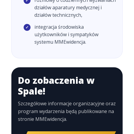
działów aparatury medycznej i
działów technicznych,
integracja środowiska
użytkowników i sympatyków
systemu MMEwidencja.
Do zobaczenia w
Spale!
Szczegółowe informacje organizacyjne oraz
program wydarzenia będą publikowane na
stronie MMEwidencja.