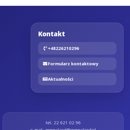
Kontakt
+48226210296
Formularz kontaktowy
Aktualności
tel.: 22 621 02 96
e-mail : mmpoland@mmpoland.pl